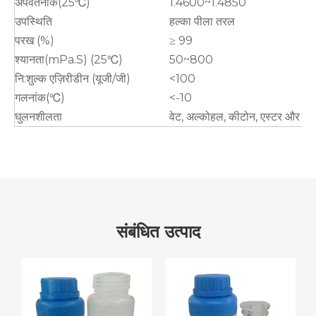
अपवर्तनांक(25℃)
1.4600~1.4850
उपस्थिति
हल्का पीला तरल
परख (%)
≥ 99
श्यानता(mPa.S) (25℃)
50~800
नि:शुल्क एज़िरीडीन (यूजी/जी)
<100
गलनांक(℃)
<-10
घुलनशीलता
वेट, अल्कोहल, कीटोन, एस्टर और अन्य 
संबंधित उत्पाद