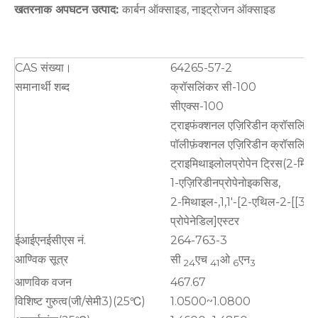
खतरनाक अपघटन उत्पाद:
कार्बन ऑक्साइड, नाइट्रोजन ऑक्साइड
CAS संख्या।
64265-57-2
समानार्थी शब्द
क्रॉसलिंकर सी-100
सीएक्स-100
ट्राइफंक्शनल एज़िरिडीन क्रॉसलिंक
पॉलीफ़ंक्शनल एज़िरिडीन क्रॉसलिंक
ट्राइमिथाइलोलप्रोपेन ट्रिस(2-मिथा
1-एज़िरिडीनप्रोपेनोइकसिड,
2-मिथाइल-,1,1′-[2-एथिल-2-[[3-(2
प्रोपेनेडिल]एस्टर
ईआईएनईसीएस नं.
264-763-3
आण्विक सूत्र
सी
एच
ओ
एन
24
41
6
3
आणविक वजन
467.67
विशिष्ट गुरुत्व(जी/सेमी3)(25℃)
1.0500~1.0800