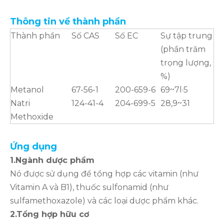
Thông tin về thành phần
Thành phần
Số CAS
Số EC
Sự tập trung
(phần trăm
trọng lượng,
%)
Metanol
67-56-1
200-659-6
69~7l·5
Natri
124-41-4
204-699-5
28,9~31
Methoxide
Ứng dụng
1.Ngành dược phẩm
Nó được sử dụng để tổng hợp các vitamin (như
Vitamin A và B1), thuốc sulfonamid (như
sulfamethoxazole) và các loại dược phẩm khác.
2.Tổng hợp hữu cơ