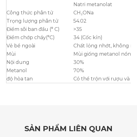
Natri metanolat
Công thức phân tử
CH₃ONa
Trọng lượng phân tử
54.02
Điểm sôi ban đầu (° C)
>35
Điểm chớp cháy(°C)
34 (Cốc kín)
Vẻ bề ngoài
Chất lỏng nhớt, không mà
Mùi
Mùi giống metanol nồng 
Nội dung
30%
Metanol
70%
độ hòa tan
Có thể trộn với rượu và e
SẢN PHẨM LIÊN QUAN