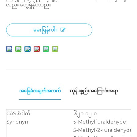
လည်း တွေ့ရှိနိုင်သည်။
မေးမြန်းပါ။
အခြေခံအချက်အလက်
ကုန်ပစ္စည်းအကြောင်းအရာ
CAS နံပါတ်
၆၂၀-၀၂-၀
Synonym
5-Methylfuraldehyde
5-Methyl-2-furaldehyde