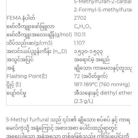
5-Methylfuran-2-carbald
2-Formyl-5-methylfuran
FEMA နံပါတ်
2702
မော်လီကျူးဖော်မြူလာ
C₆H₆O₂
မော်လီကျူးအလေးချိန်(g/mol)
110.11
သိပ်သည်းဆ(g/cm3)
1.107
အလင်းယပ်ညွှန်းကိန်း (n₂₀D)
၁.၅၃၀-၁.၅၃၃
အသွင်အပြင်
အရောင်မဲ့ အရည်
အနံ့
ချိုသော၊ ကာမေလနှင့်တူသည်။
Flashing Point(℃)
72 (အပိတ်ခွက်)
ပွိုင့် (℃)
187-189°C (760 mmHg)
ပျော်ဝင်မှု
အီသနောနှင့် diethyl ether တွ
(2.3 g/L)
5-Methyl furfural သည် ၎င်း၏ ချိုသော၊ စပ်စပ် နှင့် ကာရ
မေလ်ကဲ့သို့ အနံ့ကြောင့် အစားအစာ ပေါင်းထည့်ရာတွင်
အရေးပါသော အနံ့အရသာ တစ်ခုဖြစ်သည်။ ဤဒြပ်ပေါင်းကို