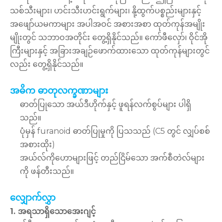
သစ်သီးများ၊ ဟင်းသီးဟင်းရွက်များ၊ နို့ထွက်ပစ္စည်းများနှင့်
အဖျော်ယမကာများ အပါအဝင် အစားအစာ ထုတ်ကုန်အမျိုး
မျိုးတွင် သဘာဝအတိုင်း တွေ့ရှိနိုင်သည်။ ကော်ဖီလှော်၊ ဝိုင်အို
ကြီးများနှင့် အခြားအချဉ်ဖောက်ထားသော ထုတ်ကုန်များတွင်
လည်း တွေ့ရှိနိုင်သည်။
အဓိက ဓာတုလက္ခဏာများ
ဓာတ်ပြုသော အယ်ဒီဟိုက်နှင့် ဖူရန်လက်စွပ်များ ပါရှိ
သည်။
ပုံမှန် furanoid ဓာတ်ပြုမှုကို ပြသသည် (C5 တွင် လျှပ်စစ်
အစားထိုး)
အယ်လ်ကိုဟောများဖြင့် တည်ငြိမ်သော အက်စီတဲလ်များ
ကို ဖန်တီးသည်။
လျှောက်လွှာ
1. အရသာရှိသောအေးဂျင့်