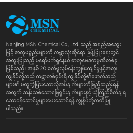
Nanjing MSN Chemical Co., Ltd. သည် အရည်အသွေး
မြင့် ဓာတုပစ္စည်းများကို ကမ္ဘာလုံးဆိုင်ရာ ဖြန့်ဖြူးရေးတွင်
အထူးပြုသည့် ပရော်ဖက်ရှင်နယ် ဓာတုဗေဒကုမ္ပဏီတစ်ခု
ဖြစ်သည်။ အနှစ် 20 စက်မှုလုပ်ငန်းကျွမ်းကျင်မှုနှင့်အတူ၊
ကျွန်ုပ်တို့သည် ကမ္ဘာတစ်ဝှမ်းရှိ ကျွန်ုပ်တို့၏ဖောက်သည်
များ၏ မတူကွဲပြားသောလိုအပ်ချက်များကိုဖြည့်ဆည်းရန်
အတွက် ဆန်းသစ်သောဖြေရှင်းချက်များနှင့် ယုံကြည်စိတ်ချရ
သောဝန်ဆောင်မှုများပေးဆောင်ရန် ကျွန်ုပ်တို့ကတိပြု
ပါသည်။