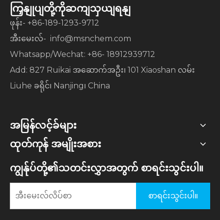
ကြှနျုပျတို့ကိုဆကျသှယျရနျ
ဖုန်း- +86-189-1293-9712
​​အီးမေးလ်-
info@msnchem.com
Whatsapp/Wechat: +86- 18912939712
Add: 827 Ruikai အဆောက်အဦး၊ 101 Xiaoshan လမ်း
Liuhe ခရိုင်၊ Nanjing၊ China
အမြန်လင့်ခ်များ
ထုတ်ကုန် အမျိုးအစား
ကျွန်ုပ်တို့၏သတင်းလွှာအတွက် စာရင်းသွင်းပါ။
စာရင်းသွင်းပါ။