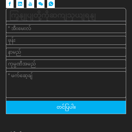
ကြှနျုပျတို့ကိုဆကျသှယျရနျ
တင်ပြပါ။