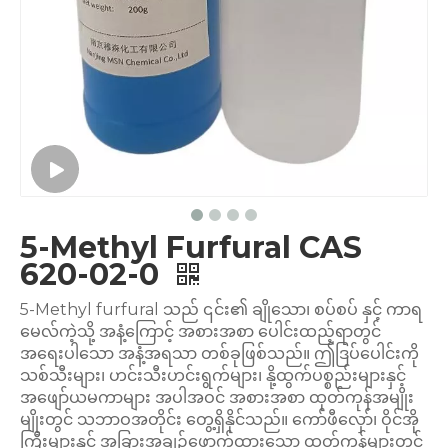
5-Methyl Furfural CAS
620-02-0
5-Methyl furfural သည် ၎င်း၏ ချိုသော၊ စပ်စပ် နှင့် ကာရ
မေလ်ကဲ့သို့ အနံ့ကြောင့် အစားအစာ ပေါင်းထည့်ရာတွင်
အရေးပါသော အနံ့အရသာ တစ်ခုဖြစ်သည်။ ဤဒြပ်ပေါင်းကို
သစ်သီးများ၊ ဟင်းသီးဟင်းရွက်များ၊ နို့ထွက်ပစ္စည်းများနှင့်
အဖျော်ယမကာများ အပါအဝင် အစားအစာ ထုတ်ကုန်အမျိုး
မျိုးတွင် သဘာဝအတိုင်း တွေ့ရှိနိုင်သည်။ ကော်ဖီလှော်၊ ဝိုင်အို
ကြီးများနှင့် အခြားအချဉ်ဖောက်ထားသော ထုတ်ကုန်များတွင်