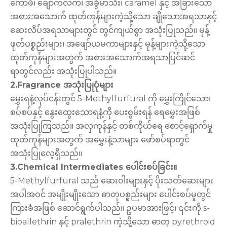
ကော်ဖီ၊ ချောကလက်၊ အခွံမာသီး၊ caramel နှင့် အခြားသော
အစားအသောက် ထုတ်ကုန်များကဲ့သို့သော ချိုသောအရသာနှင့်
ဆေးလိပ်အရသာများတွင် တွင်ကျယ်စွာ အသုံးပြုသည်။ မုန့်
ဖုတ်ပစ္စည်းများ၊ အဖျော်ယမကာများနှင့် မုန့်များကဲ့သို့သော
ထုတ်ကုန်များအတွက် အစားအသောက်အရသာပြင်ဆင်
ရာတွင်လည်း အသုံးပြုပါသည်။
2.Fragrance အသုံးပြုပုံများ
မွှေးရနံ့လုပ်ငန်းတွင် 5-Methylfurfural ကို မွှေးကြိုင်သော၊
စပ်စပ်နှင့် နွေးထွေးသောရနံ့ကို ပေးစွမ်းရန် ရေမွှေးအဖြစ်
အသုံးပြုကြသည်။ အလှကုန်နှင့် တစ်ကိုယ်ရေ စောင့်ရှောက်မှု
ထုတ်ကုန်များအတွက် အမွှေးနံ့သာများ ဖော်စပ်ရာတွင်
အသုံးပြုလေ့ရှိသည်။
3.Chemical Intermediates ပေါင်းစပ်ခြင်း။
5-Methylfurfural သည် ဆေးဝါးများနှင့် ပိုးသတ်ဆေးများ
အပါအဝင် အမျိုးမျိုးသော ဓာတုပစ္စည်းများ ပေါင်းစပ်မှုတွင်
ကြားခံအဖြစ် ဆောင်ရွက်ပါသည်။ ဥပမာအားဖြင့်၊ ၎င်းကို s-
bioallethrin နှင့် pralethrin ကဲ့သို့သော ဓာတု pyrethroid