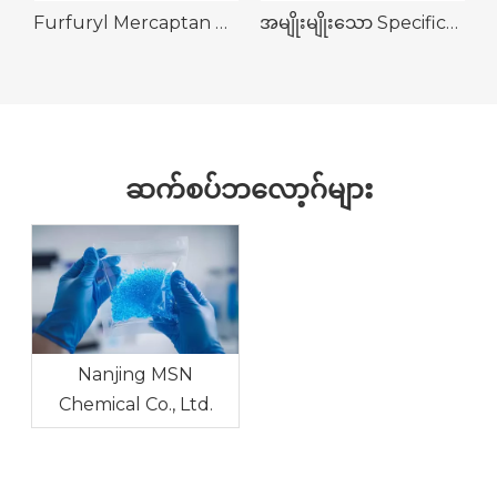
isulfide CAS 4437-20-1
Furfuryl Mercaptan CAS 98-02-2
အမျိုးမျိုးသော Specifications များဖြင့် သန့်ရှင်းမှုမြင့်မားသော N-Vinylpyrrolidone CAS 88-12-0
ဆက်စပ်ဘလော့ဂ်များ
Nanjing MSN
Chemical Co., Ltd.