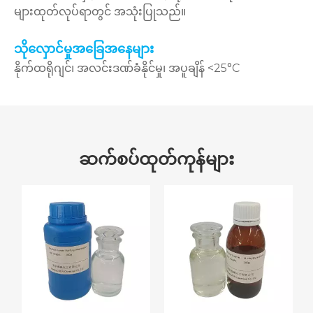
များထုတ်လုပ်ရာတွင် အသုံးပြုသည်။
သိုလှောင်မှုအခြေအနေများ
နိုက်ထရိုဂျင်၊ အလင်းဒဏ်ခံနိုင်မှု၊ အပူချိန် <25°C
ဆက်စပ်ထုတ်ကုန်များ