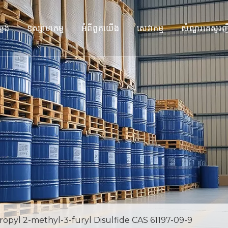
ឆ្លង
ឧស្សាហកម្ម
អំពីពួកយើង
សេវាកម្ម
សំណួរគេសួរញ
ropyl 2-methyl-3-furyl Disulfide CAS 61197-09-9