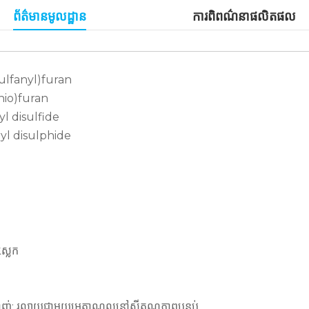
ព័ត៌មានមូលដ្ឋាន
ការពិពណ៌នាផលិតផល
ulfanyl)furan
hio)furan
l disulfide
yl disulphide
្លេក
ងខ្លាញ់; រលាយជាមួយអេតាណុលនៅសីតុណ្ហភាពបន្ទប់