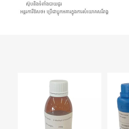
ស៊ុបនិងទំពាំងបាយជូរ
អន្តរការីឱសថ៖ ប្រើជាប្លុកអគារក្នុងការសំយោគសរីរាង្គ