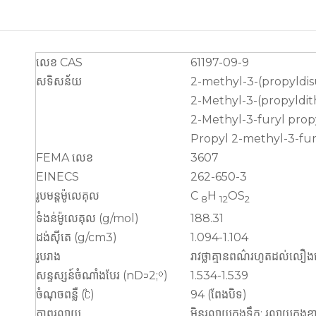
លេខ CAS
61197-09-9
សទិសន័យ
2-methyl-3-(propyldis
2-Methyl-3-(propyldit
2-Methyl-3-furyl propy
Propyl 2-methyl-3-fur
FEMA លេខ
3607
EINECS
262-650-3
រូបមន្តម៉ូលេគុល
C
H
OS
8
12
2
ទំងន់ម៉ូលេគុល (g/mol)
188.31
ដង់ស៊ីតេ (g/cm3)
1.094-1.104
រូបរាង
រាវថ្លាគ្មានពណ៌រហូតដល់លឿងស
សន្ទស្សន៍ចំណាំងបែរ (nD⊃2;⁰)
1.534-1.539
ចំណុចពន្លឺ (℃)
94 (ពែងបិទ)
ភាពរលាយ
មិនរលាយក្នុងទឹក; រលាយក្នុ