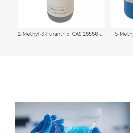
25-2
2-Methyl-3-Furanthiol CAS 28588-74-1
5-Methy