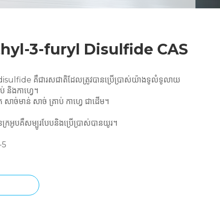
hyl-3-furyl Disulfide CAS
ulfide គឺជារសជាតិដែលត្រូវបានប្រើប្រាស់យ៉ាងទូលំទូលាយ
ប់ និងកាហ្វេ។
ក សាច់មាន់ សាច់ គ្រាប់ កាហ្វេ ជាដើម។
លិនក្រអូបគឺសម្បូរបែបនិងប្រើប្រាស់បានយូរ។
-5