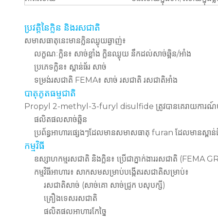
ប្រវត្តិនៃក្លិន និងរសជាតិ
សមាសធាតុនេះមានក្លិនឈ្ងុយឆ្ងាញ់៖
លក្ខណៈក្លិន៖ សាច់ខ្លាំង ក្លិនឈ្ងុយ នឹកដល់សាច់ឆ្អិន/អាំង
ប្រភេទក្លិន៖ ស្ពាន់ធ័រ សាច់
ទម្រង់រសជាតិ FEMA៖ សាច់ រសជាតិ រសជាតិអាំង
បាតុភូតធម្មជាតិ
Propyl 2-methyl-3-furyl disulfide ត្រូវបានគេរាយការណ៍ថ
ផលិតផលសាច់ឆ្អិន
ប្រព័ន្ធអាហារផ្សេងៗដែលមានសមាសធាតុ furan ដែលមានស្ពាន់ធ
កម្មវិធី
ឧស្សាហកម្មរសជាតិ និងក្លិន៖ ប្រើជាភ្នាក់ងាររសជាតិ (FE
កម្មវិធីអាហារ៖ សាកសមសម្រាប់បង្កើតរសជាតិសម្រាប់៖
រសជាតិសាច់ (សាច់គោ សាច់ជ្រូក បសុបក្សី)
គ្រឿងទេសរសជាតិ
ផលិតផលអាហារកែច្នៃ