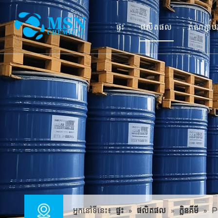
ផ្ទះ
ផលិតផល
តំណភ្ជាប់
អ្នកនៅទីនេះ៖
ផ្ទះ
»
ផលិតផល
»
ក្លិនគីមី
»
P