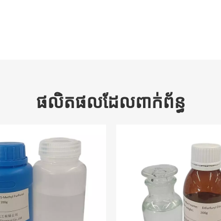
ផលិតផលដែលពាក់ព័ន្ធ