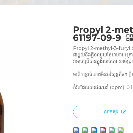
Propyl 2-met
61197-09-9
Propyl 2-methyl-3-furyl dis
ជាមួយនឹងក្លិនឈ្ងុយនៃអាហារ។ គ្រា
វាអាចប្រើបានក្នុងសាច់គោ សាច់ជ្រូ
មាតិកាខ្ពស់ ភាពមិនបរិសុទ្ធតិច។ ក្
កំរិតដែលបានណែនាំ (ppm): 0.1
សាកសួរ