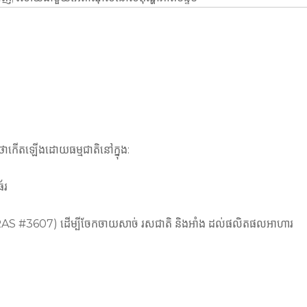
ាកើតឡើងដោយធម្មជាតិនៅក្នុង:
័រ
MA GRAS #3607) ដើម្បីចែកចាយសាច់ រសជាតិ និងអាំង ដល់ផលិតផលអាហារ