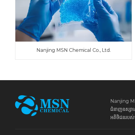
Nanjing MSN Chemical Co., Ltd.
Nanjing MS
ជំនាញឧស្សាហក
អតិថិជនរបស