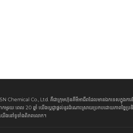
N Chemical Co., Ltd. គឺជាក្រុមហ៊ុនគីមីអាជីពដែលមានឯកទេសក្នុងក
ម្មរយៈពេល 20 ឆ្នាំ យើងប្តេជ្ញាផ្តល់នូវដំណោះស្រាយប្រកបដោយភាពច្នៃប្រឌិត
់យើងនៅទូទាំងពិភពលោក។