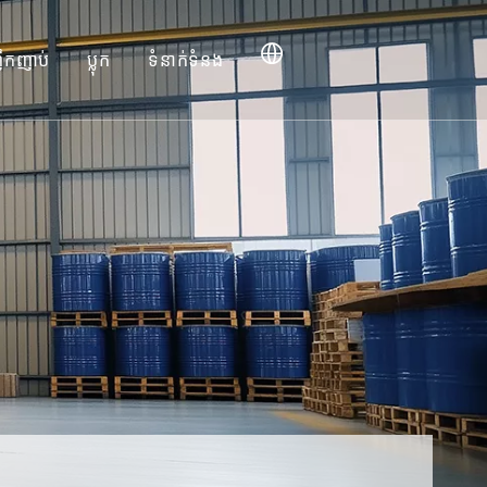
ឹកញាប់
ប្លុក
ទំនាក់ទំនង