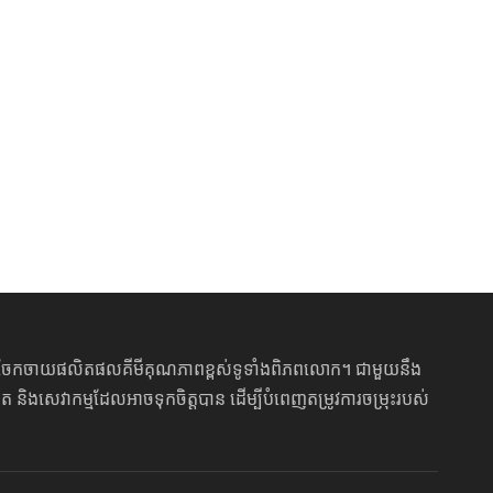
ារចែកចាយផលិតផលគីមីគុណភាពខ្ពស់ទូទាំងពិភពលោក។ ជាមួយនឹង
 និងសេវាកម្មដែលអាចទុកចិត្តបាន ដើម្បីបំពេញតម្រូវការចម្រុះរបស់