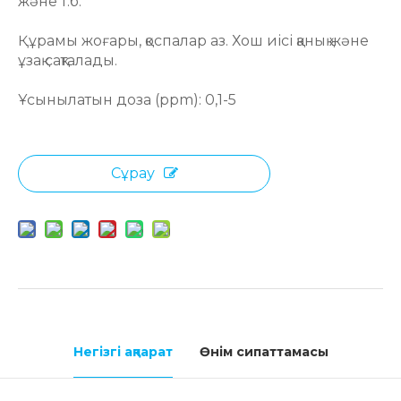
және т.б.
Құрамы жоғары, қоспалар аз. Хош иісі қанық және
ұзақ сақталады.
Ұсынылатын доза (ppm): 0,1-5
Сұрау
Негізгі ақпарат
Өнім сипаттамасы