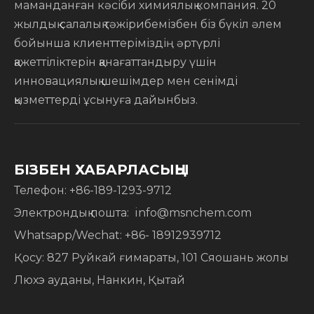
маманданған кәсіби химиялық компания. 20
жылдық салалық тәжірибемізбен біз бүкіл әлем
бойынша клиенттеріміздің әртүрлі
қажеттіліктерін қанағаттандыру үшін
инновациялық шешімдер мен сенімді
қызметтерді ұсынуға дайынбыз.
БІЗБЕН ХАБАРЛАСЫҢЫ
Телефон: +86-189-1293-9712
​​Электрондық пошта:
info@msnchem.com
Whatsapp/Wechat: +86- 18912939712
Қосу: 827 Руйкай ғимараты, 101 Сяошань жолы
Люхэ ауданы, Нанкин, Қытай