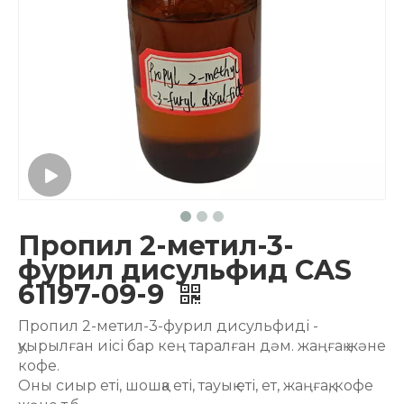
Пропил 2-метил-3-
фурил дисульфид CAS
61197-09-9
Пропил 2-метил-3-фурил дисульфиді -
қуырылған иісі бар кең таралған дәм. жаңғақ және
кофе.
Оны сиыр еті, шошқа еті, тауық еті, ет, жаңғақ, кофе