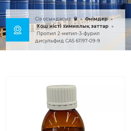
Сіз осындасыз:
Үй
»
Өнімдер
»
Хош иісті химиялық заттар
»
Пропил 2-метил-3-фурил
дисульфид CAS 61197-09-9