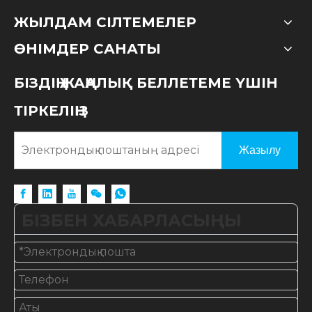
ЖЫЛДАМ СІЛТЕМЕЛЕР
ӨНІМДЕР САНАТЫ
БІЗДІҢ ЖАҢАЛЫҚ БЕЛЛЕТЕМЕ ҮШІН
ТІРКЕЛІҢІЗ
Жазылу
БІЗБЕН ХАБАРЛАСЫҢЫ