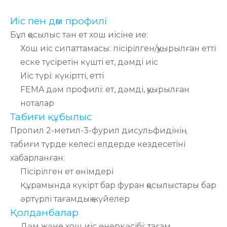
Иіс пен дәм профилі
Бұл қосылыс тән ет хош иісіне ие:
Хош иіс сипаттамасы: пісірілген/қуырылған етті
еске түсіретін күшті ет, дәмді иіс
Иіс түрі: күкіртті, етті
FEMA дәм профилі: ет, дәмді, қуырылған
ноталар
Табиғи құбылыс
Пропил 2-метил-3-фурил дисульфидінің
табиғи түрде келесі елдерде кездесетіні
хабарланған:
Пісірілген ет өнімдері
Құрамында күкірт бар фуран қосылыстары бар
әртүрлі тағамдық жүйелер
Қолданбалар
Дәм және хош иіс өнеркәсібі: тағам