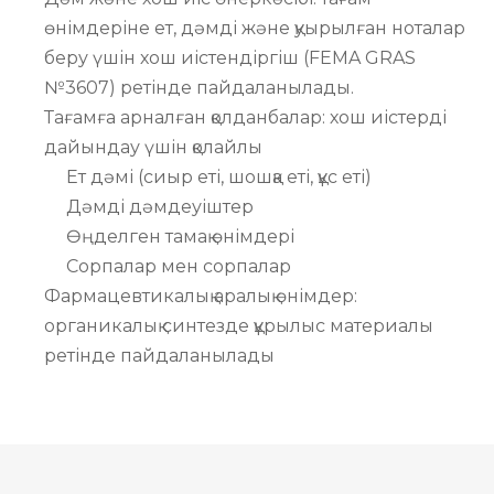
өнімдеріне ет, дәмді және қуырылған ноталар
беру үшін хош иістендіргіш (FEMA GRAS
№3607) ретінде пайдаланылады.
Тағамға арналған қолданбалар: хош иістерді
дайындау үшін қолайлы
Ет дәмі (сиыр еті, шошқа еті, құс еті)
Дәмді дәмдеуіштер
Өңделген тамақ өнімдері
Сорпалар мен сорпалар
Фармацевтикалық аралық өнімдер:
органикалық синтезде құрылыс материалы
ретінде пайдаланылады