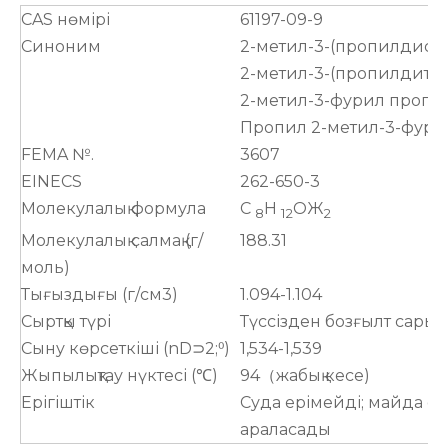
CAS нөмірі
61197-09-9
Синоним
2-метил-3-(пропилдису
2-метил-3-(пропилдити
2-метил-3-фурил пропи
Пропил 2-метил-3-фури
FEMA №.
3607
EINECS
262-650-3
Молекулалық формула
C
H
ОЖ
8
12
2
Молекулалық салмақ (г/
188.31
моль)
Тығыздығы (г/см3)
1.094-1.104
Сыртқы түрі
Түссізден бозғылт сарыға
Сыну көрсеткіші (nD⊃2;⁰)
1,534-1,539
Жыпылықтау нүктесі (℃)
94（жабық кесе)
Ерігіштік
Суда ерімейді; майда е
араласады