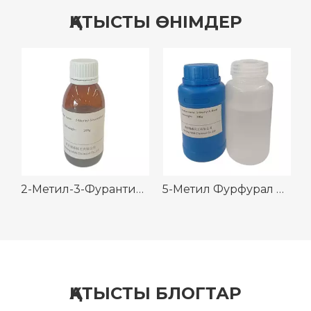
ҚАТЫСТЫ ӨНІМДЕР
тил пиразин CAS 22047-25-2
2-Метил-3-Фурантиол CAS 28588-74-1
5-Метил Фурфурал CAS 620-02-0
ҚАТЫСТЫ БЛОГТАР