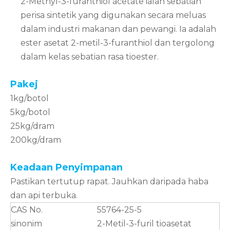
2-Methyl-3-furanthiol acetate ialah sebatian
perisa sintetik yang digunakan secara meluas
dalam industri makanan dan pewangi. Ia adalah
ester asetat 2-metil-3-furanthiol dan tergolong
dalam kelas sebatian rasa tioester.
Pakej
1kg/botol
5kg/botol
25kg/dram
200kg/dram
Keadaan Penyimpanan
Pastikan tertutup rapat. Jauhkan daripada haba
dan api terbuka.
CAS No.
55764-25-5
sinonim
2-Metil-3-furil tioasetat