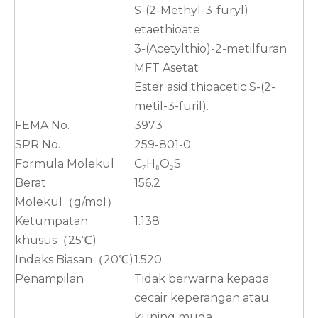
S-(2-Methyl-3-furyl)
etaethioate
3-(Acetylthio)-2-metilfuran
MFT Asetat
Ester asid thioacetic S-(2-
metil-3-furil).
FEMA No.
3973
SPR No.
259-801-0
Formula Molekul
C₇H₈O₂S
Berat
156.2
Molekul（g/mol）
Ketumpatan
1.138
khusus（25℃)
Indeks Biasan（20℃)
1.520
Penampilan
Tidak berwarna kepada
cecair keperangan atau
kuning muda