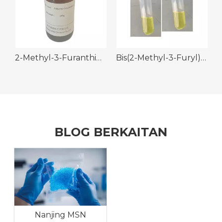
yrazine CAS 2847-30-5
2-Methyl-3-Furanthiol CAS 28588-74-1
Bis(2-Methyl-3-Furyl)Disulfide CAS 28588-75-2
BLOG BERKAITAN
Nanjing MSN