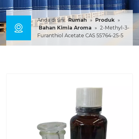
Anda di sini:
Rumah
»
Produk
»
Bahan Kimia Aroma
»
2-Methyl-3-
Furanthiol Acetate CAS 55764-25-5