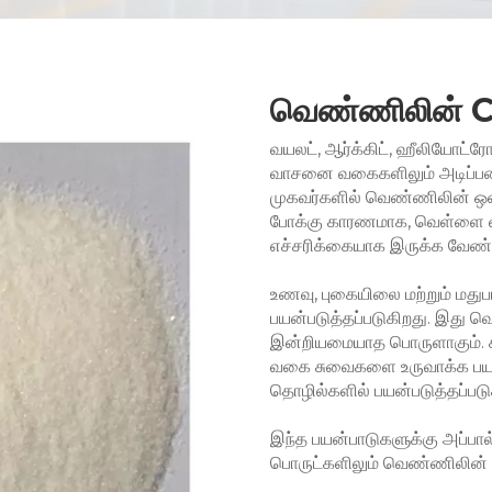
வெண்ணிலின் C
வயலட், ஆர்க்கிட், ஹீலியோட்ர
வாசனை வகைகளிலும் அடிப்படைக்
முகவர்களில் வெண்ணிலின் ஒன்ற
போக்கு காரணமாக, வெள்ளை வ
எச்சரிக்கையாக இருக்க வேண்ட
உணவு, புகையிலை மற்றும் மத
பயன்படுத்தப்படுகிறது. இது வ
இன்றியமையாத பொருளாகும். கூ
வகை சுவைகளை உருவாக்க பயன்ப
தொழில்களில் பயன்படுத்தப்பட
இந்த பயன்பாடுகளுக்கு அப்பால்
பொருட்களிலும் வெண்ணிலின் ப