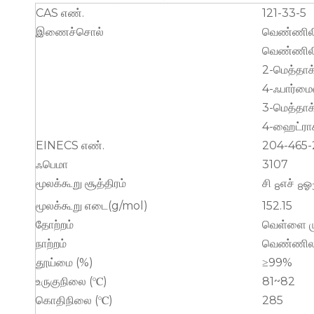
CAS எண்.
121-33-5
இணைச்சொல்
வெண்ணில
வெண்ணிலி
2-மெத்தாக்
4-ஃபார்மை
3-மெத்தாக
4-ஹைட்ராக
EINECS எண்.
204-465-
ஃபெமா
3107
மூலக்கூறு சூத்திரம்
சி
எச்
ஓ
8
8
மூலக்கூறு எடை(g/mol)
152.15
தோற்றம்
வெள்ளை மு
நாற்றம்
வெண்ணில
தூய்மை (%)
≥99%
உருகுநிலை (℃)
81~82
கொதிநிலை (℃)
285