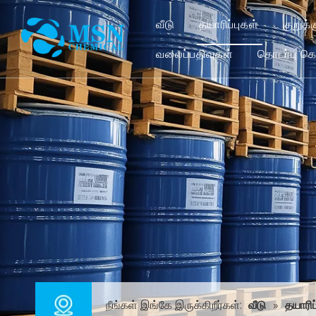
வீடு
தயாரிப்புகள்
குறுக
வலைப்பதிவுகள்
தொடர்பு க
நீங்கள் இங்கே இருக்கிறீர்கள்:
வீடு
»
தயாரிப