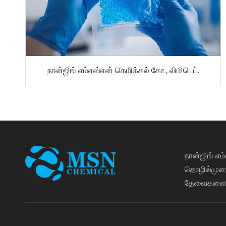
நான்ஜிங் எம்எஸ்என் கெமிக்கல் கோ., லிமிடெட்.
நான்ஜிங் எம
தொழில்முறை
தேவைகளைப் 