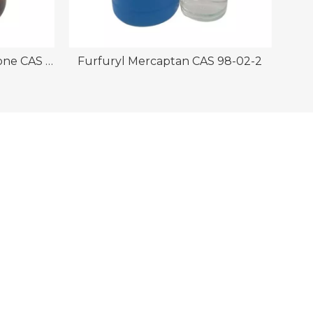
உயர் தூய்மை N-Vinylpyrrolidone CAS 88-12-0 பல்வேறு விவரக்குறிப்புகள்
Furfuryl Mercaptan CAS 98-02-2
டிஃப