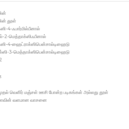
ின்
ன் தூள்
ஸி-4-ஃபார்மில்பீனால்
ல்-2-மெத்தாக்ஸிஃபீனால்
்ஸி-4-ஹைட்ராக்ஸிபென்சால்டிஹைடு
்ஸி-3-மெத்தாக்ஸிபென்சால்டிஹைடு
2
3
தல் வெளிர் மஞ்சள் ஊசி போன்ற படிகங்கள் அல்லது தூள்
ாவின் வளமான வாசனை