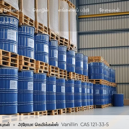
்கு இணைப்பு
தொழில்
எங்களைப் பற்றி
சேவைகள்
ொள்ளவும்
்புகள்
»
அரோமா கெமிக்கல்ஸ்
Vanillin
CAS 121-33-5