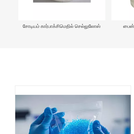
ீர்வு
சோடியம் கார்பாக்சிமெதில் செல்லுலோஸ்
பைன்