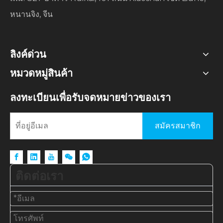
หนานจิง, จีน
ลิงค์ด่วน
หมวดหมู่สินค้า
ลงทะเบียนเพื่อรับจดหมายข่าวของเรา
สมัครสมาชิก
ติดต่อเรา