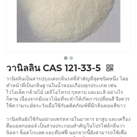
วานิลลิน CAS 121-33-5
วานิลลินเป็นสารปรุงแต่งกลิ่นรสที่สำคัญที่สุดชนิดหนึ่ง โดย
ทำหน้าที่เป็นกลิ่นฐานในน้ำหอมเกือบทุกประเภท เช่น
ไวโอเล็ต กล้วยไม้ เฮลิโอโทรป กุหลาบ และมะลิ อย่างไร
ก็ตาม เนื่องจากมีแนวโน้มที่จะทำให้เกิดการเปลี่ยนสี จึงควร
ใช้ความระมัดระวังเมื่อใช้กับผลิตภัณฑ์ที่มีกลิ่นหอมสีขาว
วานิลลินยังใช้กันอย่างแพร่หลายในอาหาร ยาสูบ และเครื่อง
ดื่มแอลกอฮอล์ เป็นส่วนประกอบสำคัญในโปรไฟล์กลิ่นวา
นิลลา ช็อคโกแลต และท๊อฟฟี่ นอกจากนี้ยังสามารถใช้เพื่อ