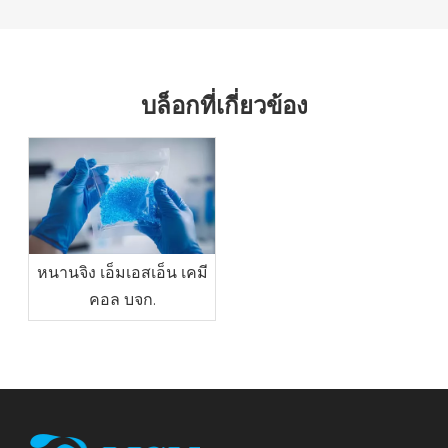
บล็อกที่เกี่ยวข้อง
หนานจิง เอ็มเอสเอ็น เคมี
คอล บจก.